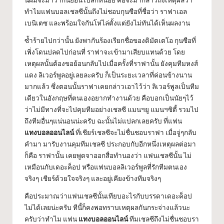
นี้ผมจะมาว่ากันย้อนไปสักหน่อย คือจะมากล่าวถึงเหตุผลว่า
ทำไมแฟนบอลเชลซีนั้นถึงไม่ชอบกุนซือที่ชื่อว่า ราฟาเอล
เบนิเตซ และพร้อมใจกันโห่ไล่ตั้งแต่ยังไม่ทันได้เห็นผลงาน
ซ้ำร้ายไปกว่านั้น ยังพากันร้องเรียกชื่อของดิมัตเตโอ กุนซือที่
เพิ่งโดนปลดไปก่อนที่ ราฟาจะเข้ามาเสียบแทนด้วย โดย
เหตุผลนั้นต้องขอย้อนกลับไปเมื่อครั้งที่ราฟานั้น ยังคุมทีมหงส์
แดง ลิเวอร์พูลอยู่เลยละครับ ก็เป็นระยะเวลาที่ค่อนข้างนาน
มากแล้ว ซึ่งตอนนั้นราฟาเคยกล่าวเอาไว้ว่า ลิเวอร์พูลเป็นทีม
เดียวในอังกฤษที่ตนเองอยากทำงานด้วย คือบอกเป็นนัยๆไว้
ว่าไม่มีทางที่จะไปคุมทีมอย่างเชลซี แมนฯยู แมนฯซิตี้ รวมไป
ถึงทีมอื่นๆแน่นอนน่ะครับ ฉะนั้นไม่แปลกเลยครับ ที่แฟน
แทงบอลออนไลน์
ที่เชียร์เชลซีจะไม่ชื่นชอบราฟา เมื่อจู่ๆกลับ
คำมา มารับงานคุมทีมเชลซี ประกอบกับอีกหนึ่งเหตุผลต่อมา
ก็คือ ราฟานั้น เคยพูดจาออกสื่อทำนองว่า แฟนเชลซีนั้น ไม่
เหมือนกับเดอะค็อป หรือแฟนบอลลิเวอร์พูลที่รักทีมตนเอง
จริงๆ เชียร์ด้วยใจจริงๆ และอยู่เคียงข้างทีมจริงๆ
คือประมาณว่าแฟนเชลซีนั้นเทียบอะไรกับบรรดาเดอะค็อป
ไม่ได้เลยน่ะครับ ทีนี้ก็คงพอทราบเหตุผลกันกระจ่างแล้วนะ
ครับว่าทำไม แฟน
แทงบอลออนไลน์
ทีมเชลซีถึงไม่ชื่นชอบรา