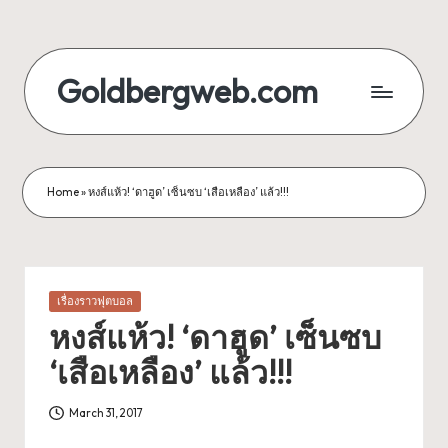
Skip
to
Goldbergweb.com
content
รวบรวม
ทุก
เรื่อง
คา
Home
»
หงส์แห้ว! ‘ดาฮูด’ เซ็นซบ ‘เสือเหลือง’ แล้ว!!!
สิโน
เกมส์
ผล
บอล
Posted
เรื่องราวฟุตบอล
ที่
in
หงส์แห้ว! ‘ดาฮูด’ เซ็นซบ
น่า
ลุ้น
‘เสือเหลือง’ แล้ว!!!
March 31, 2017