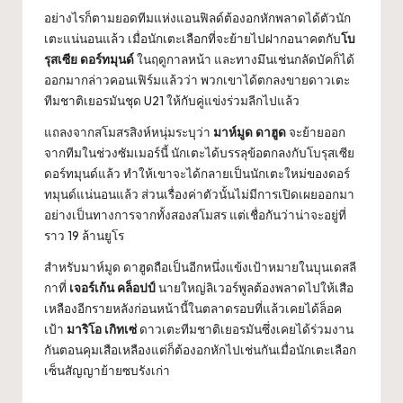
อย่างไรก็ตามยอดทีมแห่งแอนฟิลด์ต้องอกหักพลาดได้ตัวนัก
เตะแน่นอนแล้ว เมื่อนักเตะเลือกที่จะย้ายไปฝากอนาคตกับ
โบ
รุสเซีย ดอร์ทมุนด์
ในฤดูกาลหน้า และทางมึนเช่นกลัดบัคก็ได้
ออกมากล่าวคอนเฟิร์มแล้วว่า พวกเขาได้ตกลงขายดาวเตะ
ทีมชาติเยอรมันชุด U21 ให้กับคู่แข่งร่วมลีกไปแล้ว
แถลงจากสโมสรสิงห์หนุ่มระบุว่า
มาห์มูด ดาฮูด
จะย้ายออก
จากทีมในช่วงซัมเมอร์นี้ นักเตะได้บรรลุข้อตกลงกับโบรุสเซีย
ดอร์ทมุนด์แล้ว ทำให้เขาจะได้กลายเป็นนักเตะใหม่ของดอร์
ทมุนด์แน่นอนแล้ว ส่วนเรื่องค่าตัวนั้นไม่มีการเปิดเผยออกมา
อย่างเป็นทางการจากทั้งสองสโมสร แต่เชื่อกันว่าน่าจะอยู่ที่
ราว 19 ล้านยูโร
สำหรับมาห์มูด ดาฮูดถือเป็นอีกหนึ่งแข้งเป้าหมายในบุนเดสลี
กาที่
เจอร์เก้น คล็อปป์
นายใหญ่ลิเวอร์พูลต้องพลาดไปให้เสือ
เหลืองอีกรายหลังก่อนหน้านี้ในตลาดรอบที่แล้วเคยได้ล็อค
เป้า
มาริโอ เกิทเซ่
ดาวเตะทีมชาติเยอรมันซึ่งเคยได้ร่วมงาน
กันตอนคุมเสือเหลืองแต่ก็ต้องอกหักไปเช่นกันเมื่อนักเตะเลือก
เซ็นสัญญาย้ายซบรังเก่า