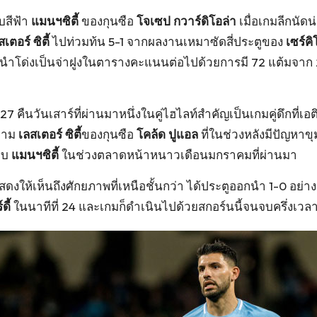
บสีฟ้า
แมนฯซิตี้
ของกุนซือ
โจเซป กวาร์ดิโอล่า
เมื่อเกมลีกนัดน่
สเตอร์ ซิตี้
ไปท่วมท้น 5-1 จากผลงานเหมาซัดสี่ประตูของ
เซร์คิ
งนำโด่งเป็นจ่าฝูงในตารางคะแนนต่อไปด้วยการมี 72 แต้มจาก 2
7 คืนวันเสาร์ที่ผ่านมาหนึ่งในคู่ไฮไลท์สำคัญเป็นเกมคู่ดึกที่เอติฮ
สยาม
เลสเตอร์ ซิตี้
ของกุนซือ
โคล้ด ปูแอล
ที่ในช่วงหลังมีปัญหาขุ
ยซบ
แมนฯซิตี้
ในช่วงตลาดหน้าหนาวเดือนมกราคมที่ผ่านมา
่แสดงให้เห็นถึงศักยภาพที่เหนือชั้นกว่า ได้ประตูออกนำ 1-0 อย่
ดี้
ในนาทีที่ 24 และเกมก็ดำเนินไปด้วยสกอร์นนี้จนจบครึ่งเวล