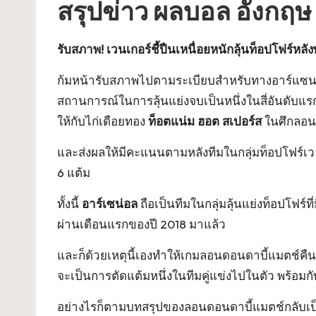
สรุปข่าว ผลบอล อังกฤษ คู่
รับสภาพ! เวนเกอร์ชี้ปืนเหนื่อยหนักลุ้นท็อปโฟร์หล
ก้มหน้ารับสภาพไปตามระเบียบสำหรับทางอาร์แซน เวนเ
สถานการณ์ในการลุ้นแย่งจบเป็นหนึ่งในสี่อันดับแร
ให้กับไก่เดือยทอง
ท็อตแน่ม ฮอต สเปอร์ส
ในศึกลอนด
และส่งผลให้มีคะแนนตามหลังทีมในกลุ่มท็อปโฟร์เวลาน
6 แต้ม
ทั้งนี้
อาร์เซน่อล
ถือเป็นทีมในกลุ่มลุ้นแย่งท็อปโฟร์
ผ่านเดือนแรกของปี 2018 มาแล้ว
และก็ด้วยเหตุนี้เองทำให้เกมลอนดอนดาบี้แมตช์คืนว
จะเป็นการตัดแต้มหนึ่งในทีมคู่แข่งไปในตัว พร้อมก
อย่างไรก็ตามบทสรุปของลอนดอนดาบี้แมตช์กลับเป