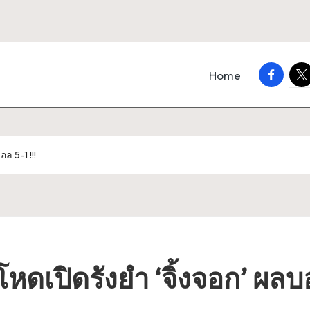
faceboo
twi
Home
อล 5-1 !!!
สุดโหดเปิดรังยำ ‘จิ้งจอก’ ผลบ