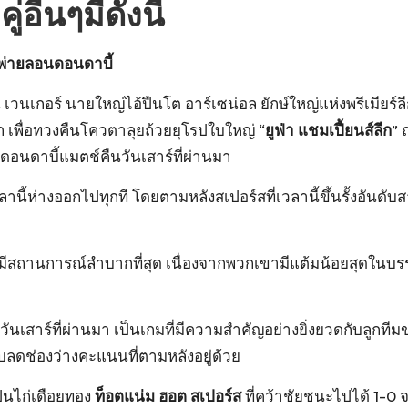
อื่นๆมีดังนี้
ังพ่ายลอนดอนดาบี้
กอร์ นายใหญ่ไอ้ปืนโต อาร์เซน่อล ยักษ์ใหญ่แห่งพรีเมียร์ลีก 
ก เพื่อทวงคืนโควตาลุยถ้วยยุโรปใบใหญ่ “
ยูฟ่า แชมเปี้ยนส์ลีก
” 
อนดาบี้แมตช์คืนวันเสาร์ที่ผ่านมา
ี้ห่างออกไปทุกที โดยตามหลังสเปอร์สที่เวลานี้ขึ้นรั้งอันดับส
ที่มีสถานการณ์ลำบากที่สุด เนื่องจากพวกเขามีแต้มน้อยสุดในบรรด
ันเสาร์ที่ผ่านมา เป็นเกมที่มีความสำคัญอย่างยิ่งยวดกับลูกที
ับลดช่องว่างคะแนนที่ตามหลังอยู่ด้วย
็นไก่เดือยทอง
ท็อตแน่ม ฮอต สเปอร์ส
ที่คว้าชัยชนะไปได้ 1-0