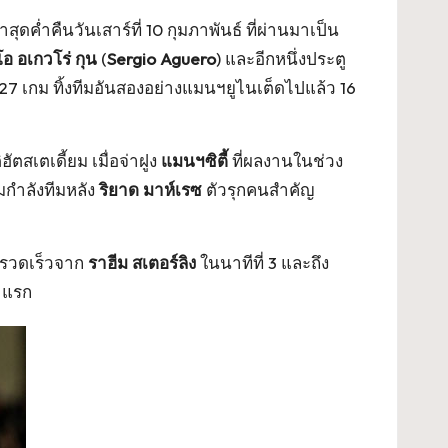
าสุดค่ำคืนวันเสาร์ที่ 10 กุมภาพันธ์ ที่ผ่านมาเป็น
โอ อเกวโร่ กุน
(
Sergio Aguero
) และอีกหนึ่งประตู
7 เกม ทิ้งทีมอันสองอย่างแมนฯยูไนเต็ดไปแล้ว 16
ัตสเตเดี้ยม เมื่อจ่าฝูง
แมนฯซิตี้
ที่ผลงานในช่วง
มกำลังทีมหลัง
ริยาด มาห์เรซ
ตัวรุกคนสำคัญ
างรวดเร็วจาก
ราฮีม สเตอร์ลิง
ในนาทีที่ 3 และถึง
าแรก