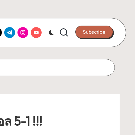
k.com
tter.com
t.me
instagram.com
youtube.com
Subscribe
อล 5-1 !!!