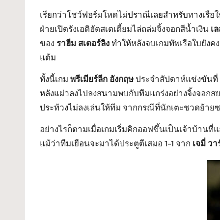
เรียกว่าโชว์ฟอร์มโหดไม่ปราณีเลยสำหรับทางเรือใ
ฝ่ายเปิดรังเอติฮัตสเตเดี้ยมไล่ถล่มจิ้งจอกสีน้ำเงิน
เล
ของ
ราฮีม สเตอร์ลิง
ทำให้หลังจบเกมทัพเรือใบยังค
แต้ม
ทั้งนี้เกม
พรีเมียร์ลีก อังกฤษ
ประจำสัปดาห์แข่งขันที่ 2
หลังแผ่วลงไปลงสนามพบกับทีมแกร่งอย่างจิ้งจอก
ประท้วงไม่ลงเล่นให้ทีม จากกรณีที่นักเตะชวดย้า
อย่างไรก็ตามเมื่อเกมเริ่มคิกออฟขึ้นเป็นเจ้าบ้านที
แม้ว่าทีมเยือนจะมาได้ประตูตีเสมอ 1-1 จาก
เจมี่ วาร์