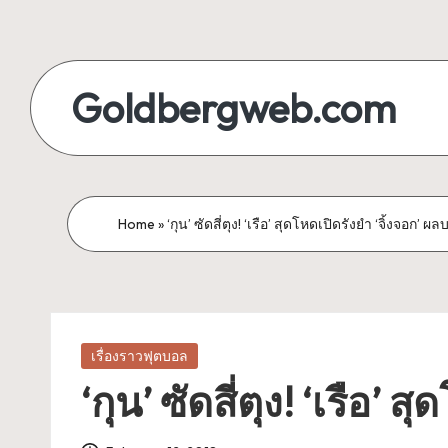
Skip
to
Goldbergweb.com
content
รวบรวม
ทุก
เรื่อง
Home
»
‘กุน’ ซัดสี่ตุง! ‘เรือ’ สุดโหดเปิดรังยำ ‘จิ้งจอก’ ผลบ
คา
สิโน
เกมส์
ผล
บอล
Posted
เรื่องราวฟุตบอล
in
ที่
‘กุน’ ซัดสี่ตุง! ‘เรือ’ 
น่า
ลุ้น